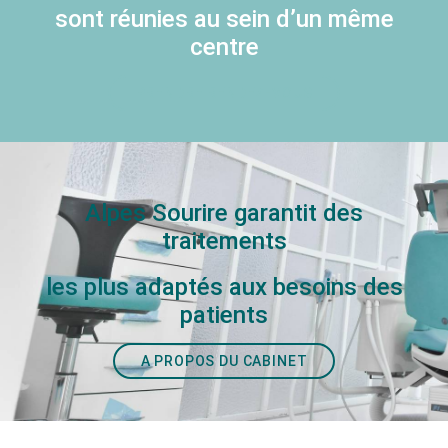
sont réunies au sein d’un même
centre
PRENDRE RENDEZ-VOUS
Alpes Sourire garantit des
traitements
les plus adaptés aux besoins des
patients
A PROPOS DU CABINET